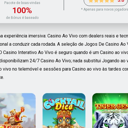
5.0
Pacote de boas-vindas
100%
* Apenas para novos jogador
de Bónus é baseado
 experiência imersiva: Casino Ao Vivo com dealers reais e tec
onal a conduzir cada rodada. A seleção de Jogos De Casino Ao Vi
 O Casino Interativo Ao Vivo é seguro quando é um Casino ao vi
disponibilizam 24/7 Casino Ao Vivo; nada substitui Jogando ao
ao vivo no telemóvel e sessões para Casino ao vivo às tardes co
e.