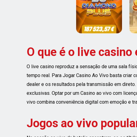
O que é o live casino
O live casino reproduz a sensação de uma sala fís
tempo real. Para Jogar Casino Ao Vivo basta criar 
dealer e os resultados pela transmissão em direto
exclusivas. Optar por um Casino ao vivo com licenç
vivo combina conveniência digital com emoção e tr
Jogos ao vivo popula