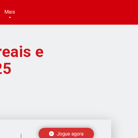
Mais
reais e
25
Jogue agora