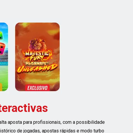
teractivas
lta aposta para profissionais, com a possibilidade
 histórico de jogadas, apostas rápidas e modo turbo