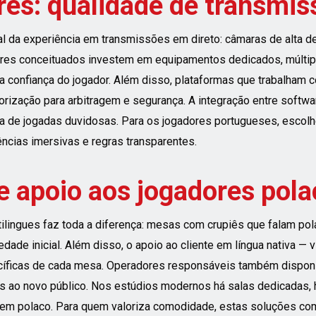
res: qualidade de transmis
 da experiência em transmissões em direto: câmaras de alta defi
dores conceituados investem em equipamentos dedicados, múltip
 a confiança do jogador. Além disso, plataformas que trabalham
itorização para arbitragem e segurança. A integração entre soft
ea de jogadas duvidosas. Para os jogadores portugueses, escolh
ncias imersivas e regras transparentes.
 e apoio aos jogadores pol
ilingues faz toda a diferença: mesas com crupiês que falam pol
ade inicial. Além disso, o apoio ao cliente em língua nativa — vi
cíficas de cada mesa. Operadores responsáveis também disponib
 ao novo público. Nos estúdios modernos há salas dedicadas, ho
da em polaco. Para quem valoriza comodidade, estas soluções co