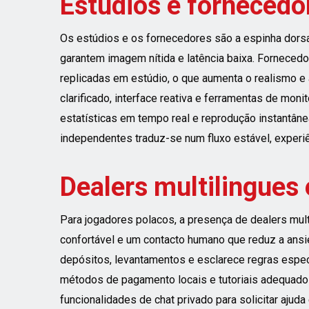
Estúdios e fornecedo
Os estúdios e os fornecedores são a espinha dorsal
garantem imagem nítida e latência baixa. Fornece
replicadas em estúdio, o que aumenta o realismo e
clarificado, interface reativa e ferramentas de mon
estatísticas em tempo real e reprodução instantân
independentes traduz-se num fluxo estável, experiê
Dealers multilingues
Para jogadores polacos, a presença de dealers mult
confortável e um contacto humano que reduz a ansied
depósitos, levantamentos e esclarece regras espe
métodos de pagamento locais e tutoriais adequados
funcionalidades de chat privado para solicitar aju