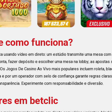
 e como funciona?
ica usando vídeo em direto: um estúdio transmite uma mesa com 
conta, fazer depósito e escolher uma mesa na lobby; as apostas 
. Os Jogos De Casino Ao Vivo mais populares incluem roleta, bl
a e por um operador com selo de confiança garante regras clara
ansparência. Experimente com responsabilidade e diversão.
res em betclic