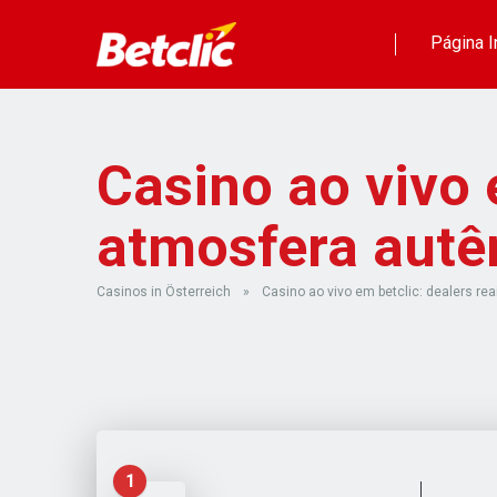
Página In
Casino ao vivo 
atmosfera autên
Casinos in Österreich
»
Casino ao vivo em betclic: dealers rea
1