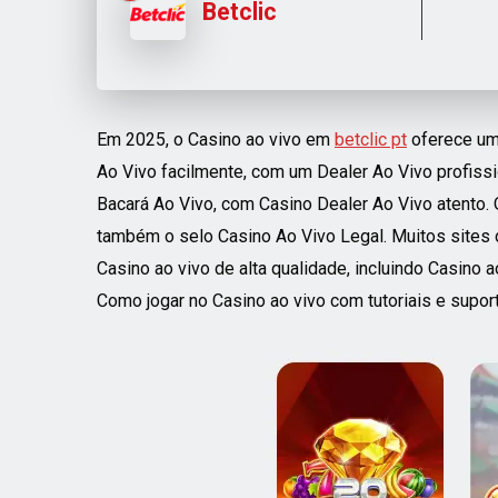
Betclic
Em 2025, o Casino ao vivo em
betclic pt
oferece uma
Ao Vivo facilmente, com um Dealer Ao Vivo profissi
Bacará Ao Vivo, com Casino Dealer Ao Vivo atento.
também o selo Casino Ao Vivo Legal. Muitos sites 
Casino ao vivo de alta qualidade, incluindo Casino 
Como jogar no Casino ao vivo com tutoriais e suport