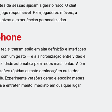
es de sessão ajudam a gerir o risco. O chat
 jogo responsável. Para jogadores móveis, a
lusivos e experiências personalizadas.
phone
eais, transmissão em alta definição e interfaces
me com um gesto — e a sincronização entre vídeo e
lidade automática para redes mais lentas. Além
sessões rápidas durante deslocações ou tardes
upiê. Experimente versões demo e escolha mesas
 e entretenimento imediato em qualquer lugar.