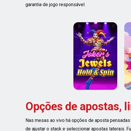
garantia de jogo responsável.
Opções de apostas, li
Nas mesas ao vivo há opções de aposta pensadas par
de ajustar o stack e seleccionar apostas laterais. 