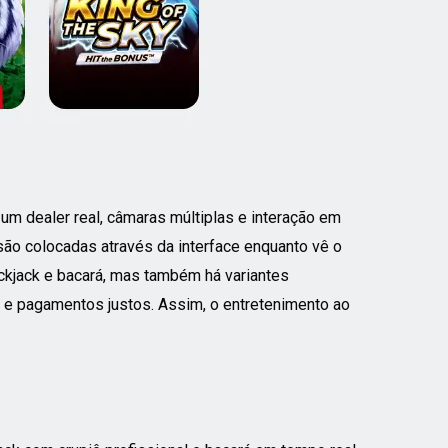
um dealer real, câmaras múltiplas e interação em
são colocadas através da interface enquanto vê o
ackjack e bacará, mas também há variantes
s e pagamentos justos. Assim, o entretenimento ao