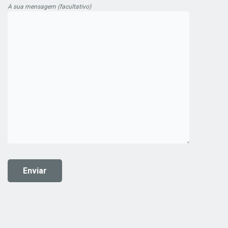
A sua mensagem (facultativo)